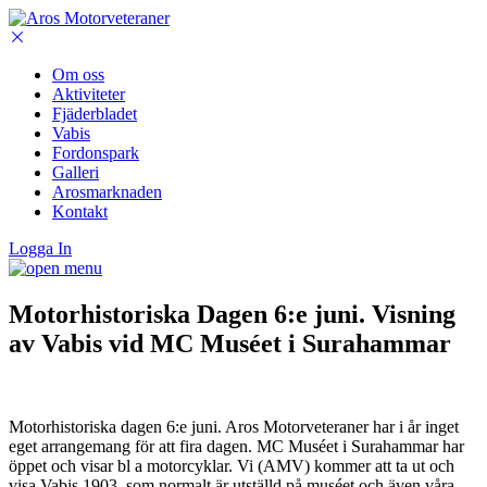
Om oss
Aktiviteter
Fjäderbladet
Vabis
Fordonspark
Galleri
Arosmarknaden
Kontakt
Logga In
Motorhistoriska Dagen 6:e juni. Visning
av Vabis vid MC Muséet i Surahammar
Motorhistoriska dagen 6:e juni. Aros Motorveteraner har i år inget
eget arrangemang för att fira dagen. MC Muséet i Surahammar har
öppet och visar bl a motorcyklar. Vi (AMV) kommer att ta ut och
visa Vabis 1903, som normalt är utställd på muséet och även våra